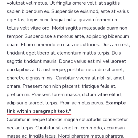
volutpat vel metus. Ut fringilla ornare velit, at sagittis
sapien bibendum eu. Suspendisse euismod, ante at varius
egestas, turpis nunc feugiat nulla, gravida fermentum
tellus velit vitae orci. Morbi sagittis malesuada quam non
tempor. Suspendisse a rhoncus ante, adipiscing bibendum
quam. Etiam commodo eu risus nec ultricies. Duis arcu est,
tincidunt eget libero at, elementum mattis turpis. Duis
sagittis tincidunt mauris. Donec varius est mi, vel laoreet
dui dapibus a. Ut nisl neque, porttitor nec odio sit amet,
pharetra dignissim nisi. Curabitur viverra at nibh sit amet
ornare. Praesent non nibh placerat, tristique felis et,
pretium mi. Praesent lorem massa, dictum vitae elit id,
adipiscing laoreet turpis. Proin ac mollis purus.
Example
link within paragraph text."
Curabitur in neque lobortis magna sollicitudin consectetur
nec ac turpis. Curabitur sit amet mi commodo, accumsan
massa ac, fringilla lacus. Morbi pharetra metus pharetra,