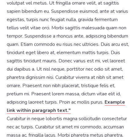
volutpat vel metus. Ut fringilla ornare velit, at sagittis
sapien bibendum eu. Suspendisse euismod, ante at varius
egestas, turpis nunc feugiat nulla, gravida fermentum
tellus velit vitae orci. Morbi sagittis malesuada quam non
tempor. Suspendisse a rhoncus ante, adipiscing bibendum
quam. Etiam commodo eu risus nec ultricies. Duis arcu est,
tincidunt eget libero at, elementum mattis turpis. Duis
sagittis tincidunt mauris. Donec varius est mi, vel laoreet
dui dapibus a. Ut nisl neque, porttitor nec odio sit amet,
pharetra dignissim nisi. Curabitur viverra at nibh sit amet
ornare. Praesent non nibh placerat, tristique felis et,
pretium mi. Praesent lorem massa, dictum vitae elit id,
adipiscing laoreet turpis. Proin ac mollis purus.
Example
link within paragraph text."
Curabitur in neque lobortis magna sollicitudin consectetur
nec ac turpis. Curabitur sit amet mi commodo, accumsan
massa ac, fringilla lacus. Morbi pharetra metus pharetra,